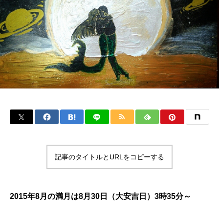
記事のタイトルとURLをコピーする
2015
年
8
月の満月は
8
月
30
日（大安吉日）
3時
35
分～