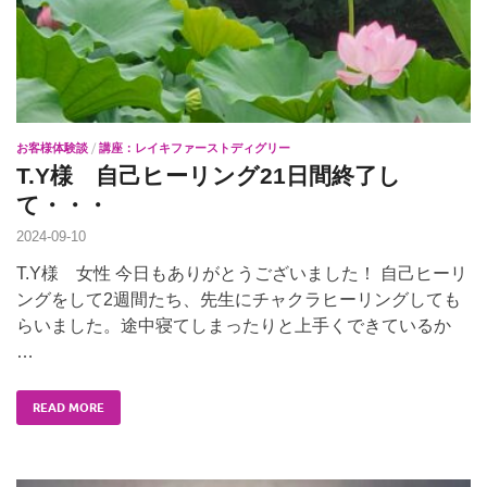
お客様体験談
/
講座：レイキファーストディグリー
T.Y様 自己ヒーリング21日間終了し
て・・・
2024-09-10
T.Y様 女性 今日もありがとうございました！ 自己ヒーリ
ングをして2週間たち、先生にチャクラヒーリングしても
らいました。途中寝てしまったりと上手くできているか
…
READ MORE