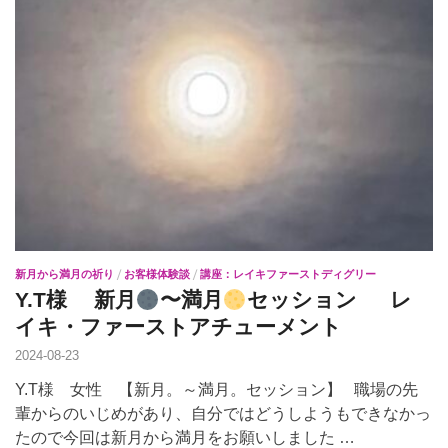
新月から満月の祈り
/
お客様体験談
/
講座：レイキファーストディグリー
Y.T様 新月
〜満月
セッション レ
イキ・ファーストアチューメント
2024-08-23
Y.T様 女性 【新月。～満月。セッション】 職場の先
輩からのいじめがあり、自分ではどうしようもできなかっ
たので今回は新月から満月をお願いしました …