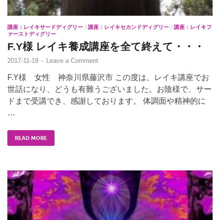
講座：レイキサードディグリー
/
講座：レイキセカンドディグリー
/
講座：レイキフ
ァーストディグリー
F.Y様 レイキ養成講座を全て終えて・・・
2017-11-19
-
Leave a Comment
F.Y様 女性 神奈川県藤沢市 この度は、レイキ講座でお
世話になり、どうも有難うございました。お陰様で、サー
ドまで受講でき、感謝しております。 体調面や精神的に
…
READ MORE