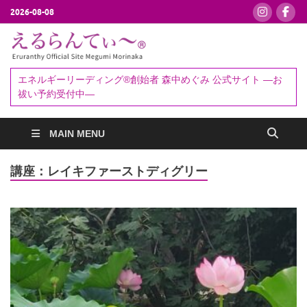
2026-08-08
えるらんて
エネルギーリーディング®創始者
森中めぐみ｜お祓い・セッション
ぃ～®
エネルギーリーディング®創始者 森中めぐみ 公式サイト ―お
予約受付中
祓い予約受付中―
MAIN MENU
講座：レイキファーストディグリー