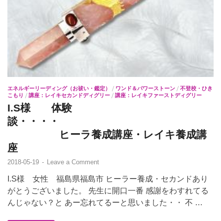
エネルギーリーディング（お祓い・鑑定）
/
ワンド＆パワーストーン
/
不登校・ひき
こもり
/
講座：レイキセカンドディグリー
/
講座：レイキファーストディグリー
I.S様 体験
談・・・・
ヒーラ養成講座・レイキ養成講
座
2018-05-19
-
Leave a Comment
I.S様 女性 福島県福島市 ヒーラー養成・セカンドあり
がとうございました。 先生に開口一番 感謝をわすれてる
んじゃない？と あー忘れてるーと思いました・・ 不 …