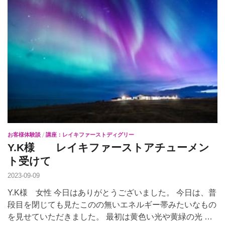
お客様体験談
/
講座：レイキファーストディグリー
Y.K様 レイキファーストアチューメン
ト受けて
2023-09-09
Y.K様 女性 今日はありがとうございました。 今日は、普
段目を閉じても見たこのの無いエネルギー帯みたいなもの
を見せていただきました。 最初は黄色い光や黄緑の光 …