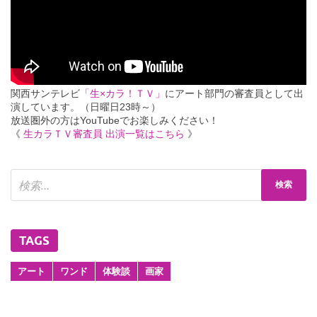
関西サンテレビ
「生×カラ！ＴＶ」
にアート部門の審査員として出
演しています。（日曜日23時～）
放送圏外の方はYouTubeでお楽しみください！
《
生カラＴＶ審査員 出演一覧はこちら
》
TAGS
アート
ワンド
体験談
画家