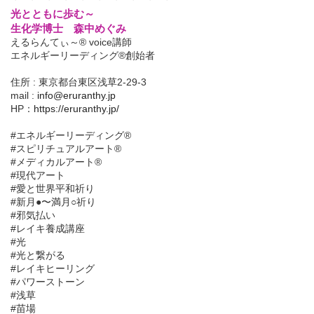
光とともに歩む～
生化学博士 森中めぐみ
えるらんてぃ～® voice講師
エネルギーリーディング®創始者
住所 : 東京都台東区浅草2-29-3
mail :
info@eruranthy.jp
HP：
https://eruranthy.jp/
#エネルギーリーディング®︎
#スピリチュアルアート®︎
#メディカルアート®︎
#現代アート
#愛と世界平和祈り
#新月●〜満月○祈り
#邪気払い
#レイキ養成講座
#光
#光と繋がる
#レイキヒーリング
#パワーストーン
#浅草
#苗場