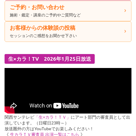
ご予約・お問い合わせ
施術・鑑定・講座のご予約やご質問など
お客様からの体験談の投稿
セッションのご感想をお聞かせ下さい
生×カラ！TV 2026年1月25日放送
関西サンテレビ
「生×カラ！ＴＶ」
にアート部門の審査員として出
演しています。（日曜日23時～）
放送圏外の方はYouTubeでお楽しみください！
《
生カラＴＶ審査員 出演一覧はこちら
》