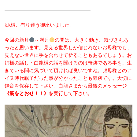
—————————————————–
k.k様、有り難う御座いました。
今回の新月
～満月
の間は、大きく動き、気づきもあ
ったと思います。見える世界しか信じれないお母様でも、
見えない世界に手を合わせて祈ることもあるでしょう。お
姉様の話し・白龍様の話を聞けるのは奇跡である事を、生
きている間に気づいて頂ければ良いですね。叔母様とのア
イヌ時代親子だった事が分かったことも奇跡です。大切に
録音を保存して下さい。白龍さまから最後のメッセージ
《筋をとおせ！！》
を実行して下さい。