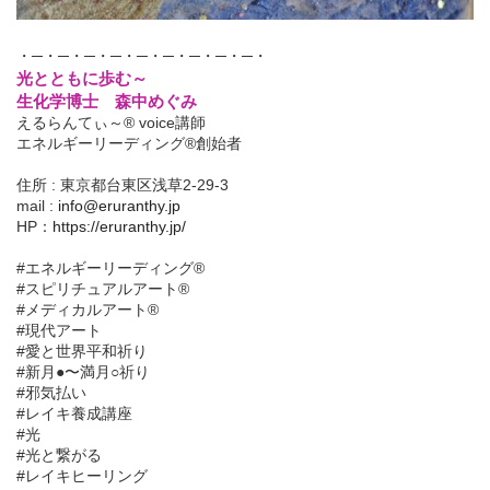
・─・─・─・─・─・─・─・─・─・
光とともに歩む～
生化学博士 森中めぐみ
えるらんてぃ～® voice講師
エネルギーリーディング®創始者
住所 : 東京都台東区浅草2-29-3
mail :
info@eruranthy.jp
HP：
https://eruranthy.jp/
#エネルギーリーディング®︎
#スピリチュアルアート®︎
#メディカルアート®︎
#現代アート
#愛と世界平和祈り
#新月●〜満月○祈り
#邪気払い
#レイキ養成講座
#光
#光と繋がる
#レイキヒーリング