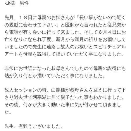
k.k様 男性
先月、１８日に母親のお姉さんが「長い事がないので近く
の親戚に会わせて下さい」と医師から言われたと従兄弟か
ら電話が有り会いに行って来ました。そして６月４日にお
亡くなりになられ丁度、新月から満月の祈りをお願いして
いましたので先生に連絡し故人のお祓いとスピリチュアル
アートを母親を説得して描いていただく事になりました。
非常にお世話になった叔母さんでしたので母親の説得にも
熱が入り何とか描いていただく事になりました。
故人セッションの時、白龍様が叔母さんを迎えに行って下
さり過去世で阿寒湖に居て親子だった事もわかりました。
その後、何かが大きく動いた事に気が付かせて頂きまし
た。
先生、有難うございました。