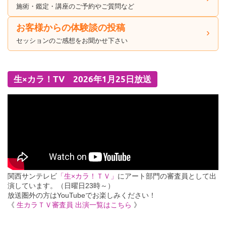
施術・鑑定・講座のご予約やご質問など
お客様からの体験談の投稿
セッションのご感想をお聞かせ下さい
生×カラ！TV 2026年1月25日放送
関西サンテレビ
「生×カラ！ＴＶ」
にアート部門の審査員として出
演しています。（日曜日23時～）
放送圏外の方はYouTubeでお楽しみください！
《
生カラＴＶ審査員 出演一覧はこちら
》