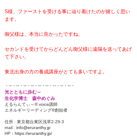
S様、ファーストを受ける事に辿り着けたのが嬉しく思い
ます。
御父様は、本当に良かったですね。
セカンドを受けてからどんどん御父様に遠隔を送ってあげ
て下さい。
東北出身の方の養成講座がとても多いですよ。
・─・─・─・─・─・─・─・─・─・
光とともに歩む～
生化学博士 森中めぐみ
えるらんてぃ～® voice講師
エネルギーリーディング®創始者
住所 : 東京都台東区浅草2-29-3
mail :
info@eruranthy.jp
HP：
https://eruranthy.jp/