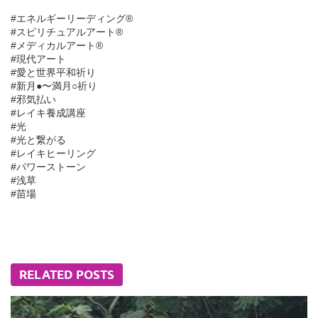
#エネルギーリーディング®︎
#スピリチュアルアート®︎
#メディカルアート®︎
#現代アート
#愛と世界平和祈り
#新月●〜満月○祈り
#邪気払い
#レイキ養成講座
#光
#光と繋がる
#レイキヒーリング
#パワーストーン
#浅草
#苗場
RELATED POSTS