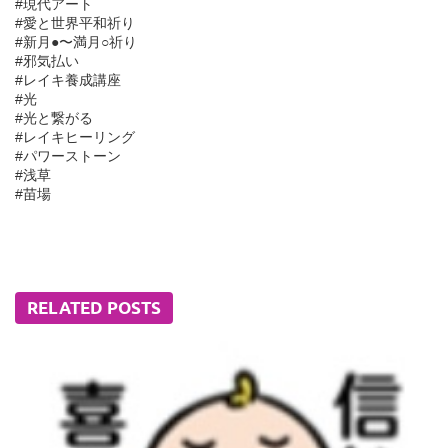
#現代アート
#愛と世界平和祈り
#新月●〜満月○祈り
#邪気払い
#レイキ養成講座
#光
#光と繋がる
#レイキヒーリング
#パワーストーン
#浅草
#苗場
RELATED POSTS