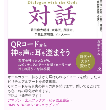
オールカラー。神さまから届けられるイメージを絵にしたス
ピリチュアルアートを多数掲載。
ＱＲコードから真実の神々の声を聞けます。聞いてるだけで
も心・魂の浄化が出来ます。
下記より発売中です！
アマゾン
・
楽天ブックス
・
紀伊國屋書店
・
HMV ＆ BOOKS
・
dショッピング