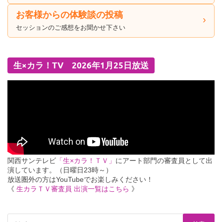
お客様からの体験談の投稿
セッションのご感想をお聞かせ下さい
生×カラ！TV 2026年1月25日放送
関西サンテレビ
「生×カラ！ＴＶ」
にアート部門の審査員として出
演しています。（日曜日23時～）
放送圏外の方はYouTubeでお楽しみください！
《
生カラＴＶ審査員 出演一覧はこちら
》