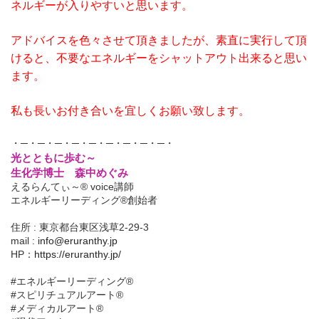
ネルギーが入りやすいと思います。
アドバイスを色々させて頂きましたが、素直に実行して頂
けると、不要なエネルギーをシャットアウト出来ると思い
ます。
私も長いお付き合いを宜しくお願い致します。
・─・─・─・─・─・─・─・─・─・
光とともに歩む～
生化学博士 森中めぐみ
えるらんてぃ～® voice講師
エネルギーリーディング®創始者
住所 : 東京都台東区浅草2-29-3
mail :
info@eruranthy.jp
HP：
https://eruranthy.jp/
#エネルギーリーディング®︎
#スピリチュアルアート®︎
#メディカルアート®︎