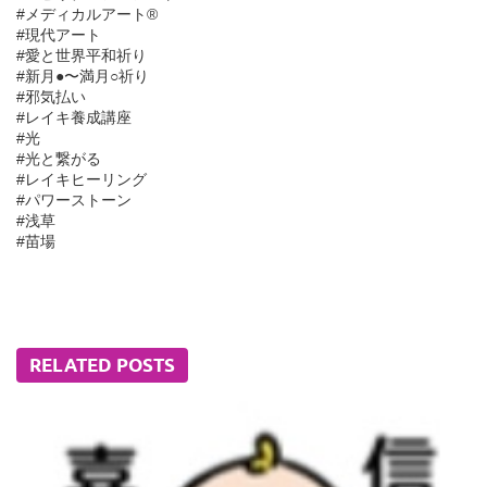
#メディカルアート®︎
#現代アート
#愛と世界平和祈り
#新月●〜満月○祈り
#邪気払い
#レイキ養成講座
#光
#光と繋がる
#レイキヒーリング
#パワーストーン
#浅草
#苗場
RELATED POSTS