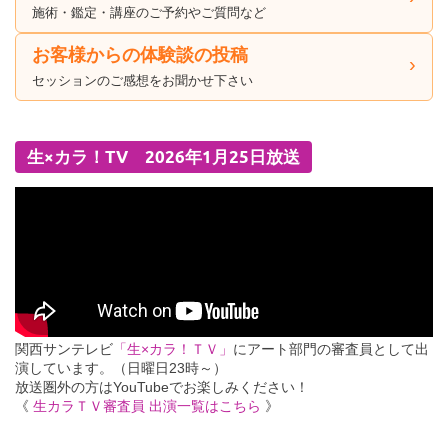
施術・鑑定・講座のご予約やご質問など
お客様からの体験談の投稿
セッションのご感想をお聞かせ下さい
生×カラ！TV 2026年1月25日放送
関西サンテレビ
「生×カラ！ＴＶ」
にアート部門の審査員として出
演しています。（日曜日23時～）
放送圏外の方はYouTubeでお楽しみください！
《
生カラＴＶ審査員 出演一覧はこちら
》