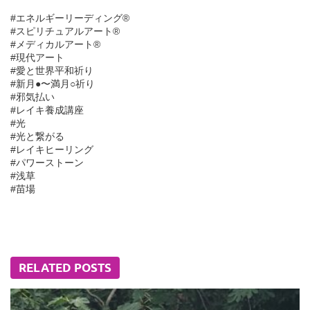
#エネルギーリーディング®︎
#スピリチュアルアート®︎
#メディカルアート®︎
#現代アート
#愛と世界平和祈り
#新月●〜満月○祈り
#邪気払い
#レイキ養成講座
#光
#光と繋がる
#レイキヒーリング
#パワーストーン
#浅草
#苗場
RELATED POSTS