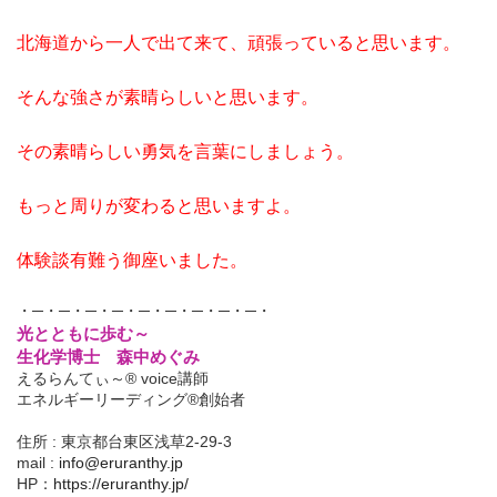
北海道から一人で出て来て、頑張っていると思います。
そんな強さが素晴らしいと思います。
その素晴らしい勇気を言葉にしましょう。
もっと周りが変わると思いますよ。
体験談有難う御座いました。
・─・─・─・─・─・─・─・─・─・
光とともに歩む～
生化学博士 森中めぐみ
えるらんてぃ～® voice講師
エネルギーリーディング®創始者
住所 : 東京都台東区浅草2-29-3
mail :
info@eruranthy.jp
HP：
https://eruranthy.jp/