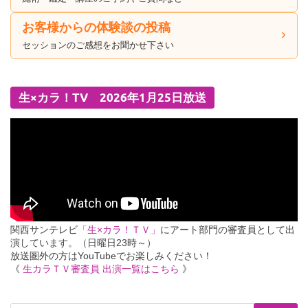
お客様からの体験談の投稿
セッションのご感想をお聞かせ下さい
生×カラ！TV 2026年1月25日放送
関西サンテレビ
「生×カラ！ＴＶ」
にアート部門の審査員として出
演しています。（日曜日23時～）
放送圏外の方はYouTubeでお楽しみください！
《
生カラＴＶ審査員 出演一覧はこちら
》