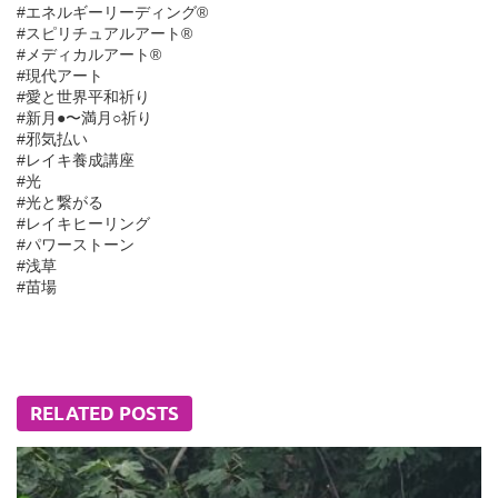
#エネルギーリーディング®︎
#スピリチュアルアート®︎
#メディカルアート®︎
#現代アート
#愛と世界平和祈り
#新月●〜満月○祈り
#邪気払い
#レイキ養成講座
#光
#光と繋がる
#レイキヒーリング
#パワーストーン
#浅草
#苗場
RELATED POSTS