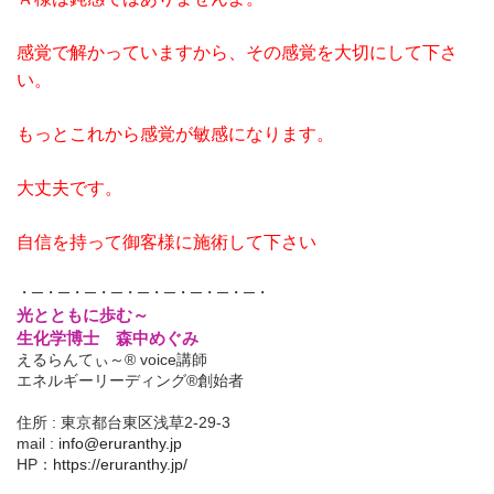
感覚で解かっていますから、その感覚を大切にして下さ
い。
もっとこれから感覚が敏感になります。
大丈夫です。
自信を持って御客様に施術して下さい
・─・─・─・─・─・─・─・─・─・
光とともに歩む～
生化学博士 森中めぐみ
えるらんてぃ～® voice講師
エネルギーリーディング®創始者
住所 : 東京都台東区浅草2-29-3
mail :
info@eruranthy.jp
HP：
https://eruranthy.jp/