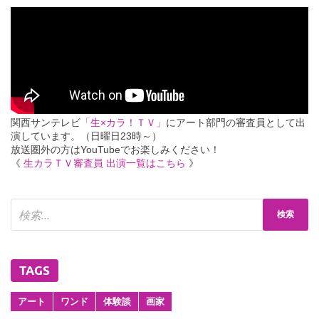
関西サンテレビ
「生×カラ！ＴＶ」
にアート部門の審査員として出
演しています。（日曜日23時～）
放送圏外の方はYouTubeでお楽しみください！
《
生カラＴＶ審査員 出演一覧はこちら
》
TAGS
アート
ワンド
体験談
画家