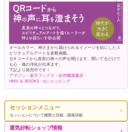
オールカラー。神さまから届けられるイメージを絵にしたス
ピリチュアルアートを多数掲載。
ＱＲコードから真実の神々の声を聞けます。聞いてるだけで
も心・魂の浄化が出来ます。
下記より発売中です！
アマゾン
・
楽天ブックス
・
紀伊國屋書店
・
HMV ＆ BOOKS
・
dショッピング
セッションメニュー
セッションについて種類と詳細、講座詳細
運気好転ショップ情報