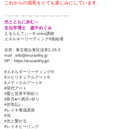
これからの成長をとても楽しみにしています。
・─・─・─・─・─・─・─・─・─・
光とともに歩む～
生化学博士 森中めぐみ
えるらんてぃ～® voice講師
エネルギーリーディング®創始者
住所 : 東京都台東区浅草2-29-3
mail :
info@eruranthy.jp
HP：
https://eruranthy.jp/
#エネルギーリーディング®︎
#スピリチュアルアート®︎
#メディカルアート®︎
#現代アート
#愛と世界平和祈り
#新月●〜満月○祈り
#邪気払い
#レイキ養成講座
#光
#光と繋がる
#レイキヒーリング