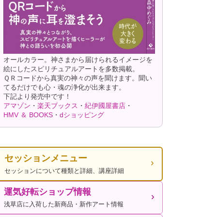
オールカラー。神さまから届けられるイメージを
絵にしたスピリチュアルアートを多数掲載。
ＱＲコードから真実の神々の声を聞けます。聞い
てるだけでも心・魂の浄化が出来ます。
下記より発売中です！
アマゾン
・
楽天ブックス
・
紀伊國屋書店
・
HMV ＆ BOOKS
・
dショッピング
セッションメニュー
セッションについて種類と詳細、講座詳細
運気好転ショップ情報
浅草店に入荷した新商品・新作アート情報