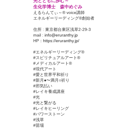
光とともに歩む～
生化学博士 森中めぐみ
えるらんてぃ～® voice講師
エネルギーリーディング®創始者
住所 : 東京都台東区浅草2-29-3
mail :
info@eruranthy.jp
HP：
https://eruranthy.jp/
#エネルギーリーディング®︎
#スピリチュアルアート®︎
#メディカルアート®︎
#現代アート
#愛と世界平和祈り
#新月●〜満月○祈り
#邪気払い
#レイキ養成講座
#光
#光と繋がる
#レイキヒーリング
#パワーストーン
#浅草
#苗場