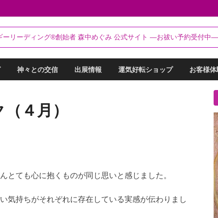
るらんてぃ～®
ギーリーディング®創始者 森中めぐみ 公式サイト ―お祓い予約受付中―
リーディング®創始者 森中めぐみ｜お祓い・セッション予約受付中
グ
神々との交信
出展情報
運気好転ショップ
お客様体
ク（４月）
んとても心に抱くものが同じ思いと感じました。
い気持ちがそれぞれに存在している実感が伝わりまし