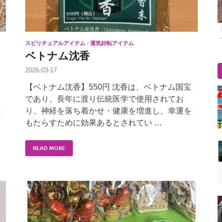
スピリチュアルアイテム
/
運気好転アイテム
ベトナム沈香
2026-03-17
、
【ベトナム沈香】550円 沈香は、ベトナム国宝
であり、長年に渡り伝統医学で使用されてお
さ
り、神経を落ち着かせ・健康を増進し、幸運を
もたらすために効果あるとされてい …
READ MORE