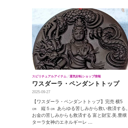
スピリチュアルアイテム
/
運気好転ショップ情報
ワスダーラ・ペンダントトップ
2025-09-27
【ワスダーラ・ペンダントトップ】完売 横5
㎝ 縦５㎝ あらゆる苦しみから救い救済する
お金の苦しみからも救済する 富と財宝.美.豊穣
ターラ女神のエネルギーレ …