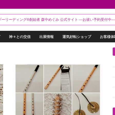
るらんてぃ～®
ギーリーディング®創始者 森中めぐみ 公式サイト ―お祓い予約受付中―
リーディング®創始者 森中めぐみ｜お祓い・セッション予約受付中
グ
神々との交信
出展情報
運気好転ショップ
お客様体