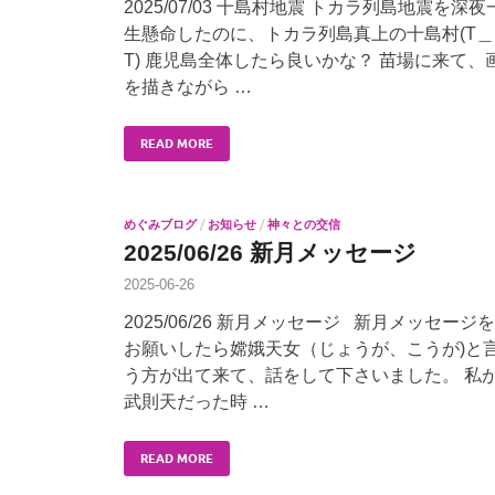
2025/07/03 十島村地震 トカラ列島地震を深夜
生懸命したのに、トカラ列島真上の十島村(T＿
T) 鹿児島全体したら良いかな？ 苗場に来て、
を描きながら …
READ MORE
めぐみブログ
/
お知らせ
/
神々との交信
2025/06/26 新月メッセージ
2025-06-26
2025/06/26 新月メッセージ 新月メッセージを
お願いしたら嫦娥天女（じょうが、こうが)と
う方が出て来て、話をして下さいました。 私
武則天だった時 …
READ MORE