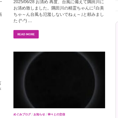
一
2025/06/28 お清め 再度、台風に備えて隅田川に
お清め致しました。隅田川の精霊ちゃんに｢白美
画
ちゃ～ん台風も氾濫しないでねぇ～｣と頼みまし
た (^-^) …
READ MORE
言
が
めぐみブログ
/
お知らせ
/
神々との交信