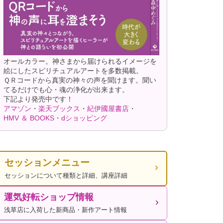
オールカラー。神さまから届けられるイメージを
絵にしたスピリチュアルアートを多数掲載。
ＱＲコードから真実の神々の声を聞けます。聞い
てるだけでも心・魂の浄化が出来ます。
下記より発売中です！
アマゾン
・
楽天ブックス
・
紀伊國屋書店
・
HMV ＆ BOOKS
・
dショッピング
セッションメニュー
セッションについて種類と詳細、講座詳細
運気好転ショップ情報
浅草店に入荷した新商品・新作アート情報