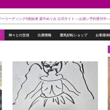
るらんてぃ～®
ギーリーディング®創始者 森中めぐみ 公式サイト ―お祓い予約受付中―
リーディング®創始者 森中めぐみ｜お祓い・セッション予約受付中
グ
神々との交信
出展情報
運気好転ショップ
お客様体