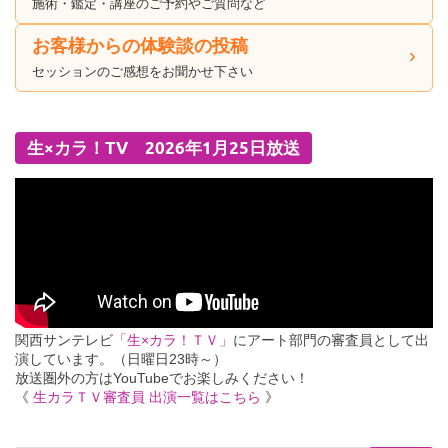
施術・鑑定・講座のご予約やご質問など
お客様からの体験談の投稿
セッションのご感想をお聞かせ下さい
生×カラ！TV 2026年1月25日放送
関西サンテレビ
「生×カラ！ＴＶ」
にアート部門の審査員として出
演しています。（日曜日23時～）
放送圏外の方はYouTubeでお楽しみください！
《
生カラＴＶ審査員 出演一覧はこちら
》