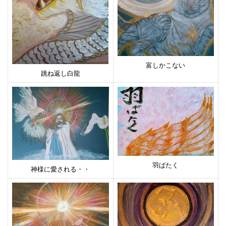
富しかこない
跳ね返し白龍
羽ばたく
神様に愛される・・