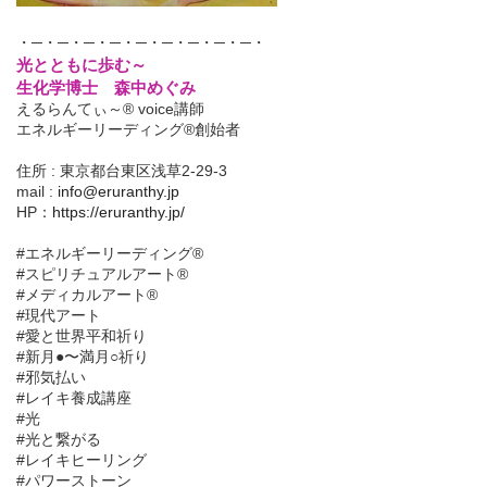
・─・─・─・─・─・─・─・─・─・
光とともに歩む～
生化学博士 森中めぐみ
えるらんてぃ～® voice講師
エネルギーリーディング®創始者
住所 : 東京都台東区浅草2-29-3
mail :
info@eruranthy.jp
HP：
https://eruranthy.jp/
#エネルギーリーディング®︎
#スピリチュアルアート®︎
#メディカルアート®︎
#現代アート
#愛と世界平和祈り
#新月●〜満月○祈り
#邪気払い
#レイキ養成講座
#光
#光と繋がる
#レイキヒーリング
#パワーストーン