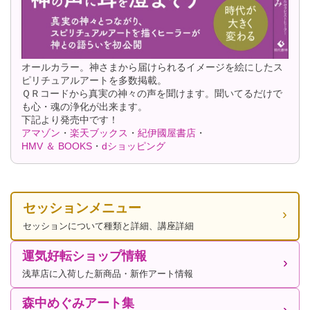
オールカラー。神さまから届けられるイメージを絵にしたス
ピリチュアルアートを多数掲載。
ＱＲコードから真実の神々の声を聞けます。聞いてるだけで
も心・魂の浄化が出来ます。
下記より発売中です！
アマゾン
・
楽天ブックス
・
紀伊國屋書店
・
HMV ＆ BOOKS
・
dショッピング
セッションメニュー
セッションについて種類と詳細、講座詳細
運気好転ショップ情報
浅草店に入荷した新商品・新作アート情報
森中めぐみアート集