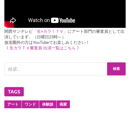
関西サンテレビ
「生×カラ！ＴＶ」
にアート部門の審査員として出
演しています。（日曜日23時～）
放送圏外の方はYouTubeでお楽しみください！
《
生カラＴＶ審査員 出演一覧はこちら
》
TAGS
アート
ワンド
体験談
画家