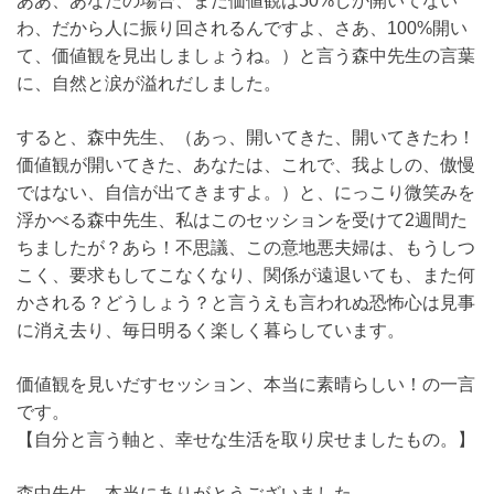
ああ、あなたの場合、まだ価値観は50%しか開いてない
わ、だから人に振り回されるんですよ、さあ、100%開い
て、価値観を見出しましょうね。）と言う森中先生の言葉
に、自然と涙が溢れだしました。
すると、森中先生、（あっ、開いてきた、開いてきたわ！
価値観が開いてきた、あなたは、これで、我よしの、傲慢
ではない、自信が出てきますよ。）と、にっこり微笑みを
浮かべる森中先生、私はこのセッションを受けて2週間た
ちましたが？あら！不思議、この意地悪夫婦は、もうしつ
こく、要求もしてこなくなり、関係が遠退いても、また何
かされる？どうしょう？と言うえも言われぬ恐怖心は見事
に消え去り、毎日明るく楽しく暮らしています。
価値観を見いだすセッション、本当に素晴らしい！の一言
です。
【自分と言う軸と、幸せな生活を取り戻せましたもの。】
森中先生、本当にありがとうございました。