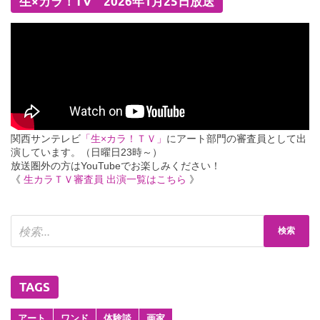
生×カラ！TV 2026年1月25日放送
関西サンテレビ
「生×カラ！ＴＶ」
にアート部門の審査員として出
演しています。（日曜日23時～）
放送圏外の方はYouTubeでお楽しみください！
《
生カラＴＶ審査員 出演一覧はこちら
》
TAGS
アート
ワンド
体験談
画家