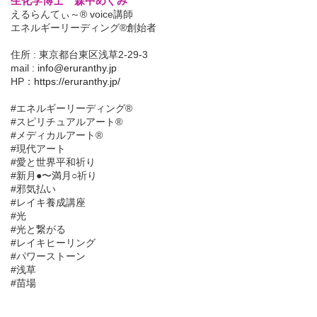
生化学博士 森中めぐみ
えるらんてぃ～® voice講師
エネルギーリーディング®創始者
住所 : 東京都台東区浅草2-29-3
mail :
info@eruranthy.jp
HP：
https://eruranthy.jp/
#エネルギーリーディング®︎
#スピリチュアルアート®︎
#メディカルアート®︎
#現代アート
#愛と世界平和祈り
#新月●〜満月○祈り
#邪気払い
#レイキ養成講座
#光
#光と繋がる
#レイキヒーリング
#パワーストーン
#浅草
#苗場