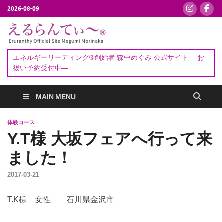
2026-08-09
えるらんて
エネルギーリーディング®創始者
森中めぐみ｜お祓い・セッション
ぃ～®
エネルギーリーディング®創始者 森中めぐみ 公式サイト ―お
予約受付中
祓い予約受付中―
MAIN MENU
体験コース
Y.T様 大坂フェアへ行って来
ました！
2017-03-21
T.K様 女性 石川県金沢市