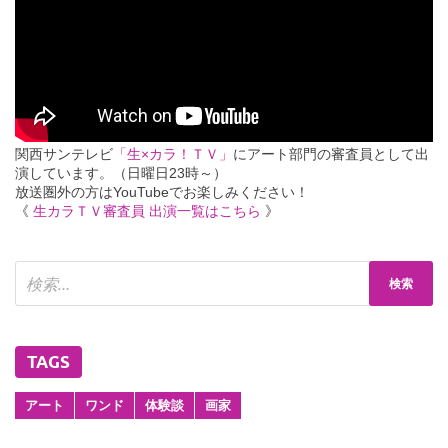
関西サンテレビ
「生×カラ！ＴＶ」
にアート部門の審査員として出
演しています。（日曜日23時～）
放送圏外の方はYouTubeでお楽しみください！
《
生カラＴＶ審査員 出演一覧はこちら
》
TAGS
アート
ワンド
体験談
画家