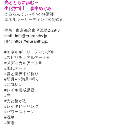
光とともに歩む～
生化学博士 森中めぐみ
えるらんてぃ～® voice講師
エネルギーリーディング®創始者
住所 : 東京都台東区浅草2-29-3
mail :
info@eruranthy.jp
HP：
https://eruranthy.jp/
#エネルギーリーディング®︎
#スピリチュアルアート®︎
#メディカルアート®︎
#現代アート
#愛と世界平和祈り
#新月●〜満月○祈り
#邪気払い
#レイキ養成講座
#光
#光と繋がる
#レイキヒーリング
#パワーストーン
#浅草
#苗場