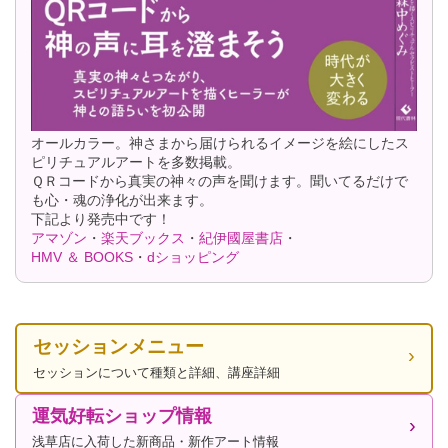
オールカラー。神さまから届けられるイメージを絵にしたス
ピリチュアルアートを多数掲載。
ＱＲコードから真実の神々の声を聞けます。聞いてるだけで
も心・魂の浄化が出来ます。
下記より発売中です！
アマゾン
・
楽天ブックス
・
紀伊國屋書店
・
HMV ＆ BOOKS
・
dショッピング
セッションメニュー
セッションについて種類と詳細、講座詳細
運気好転ショップ情報
浅草店に入荷した新商品・新作アート情報