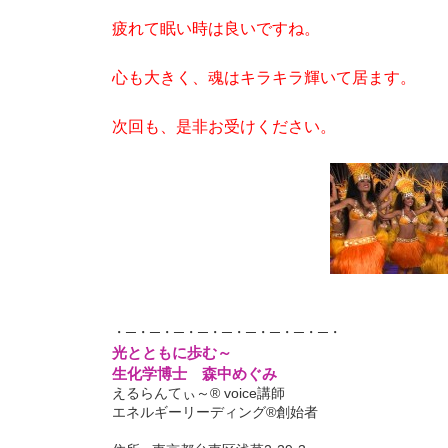
疲れて眠い時は良いですね。
心も大きく、魂はキラキラ輝いて居ます。
次回も、是非お受けください。
・─・─・─・─・─・─・─・─・─・
光とともに歩む～
生化学博士 森中めぐみ
えるらんてぃ～® voice講師
エネルギーリーディング®創始者