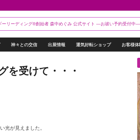
るらんてぃ～®
ギーリーディング®創始者 森中めぐみ 公式サイト ―お祓い予約受付中―
リーディング®創始者 森中めぐみ｜お祓い・セッション予約受付中
グ
神々との交信
出展情報
運気好転ショップ
お客様体
ングを受けて・・・
い光が見えました。