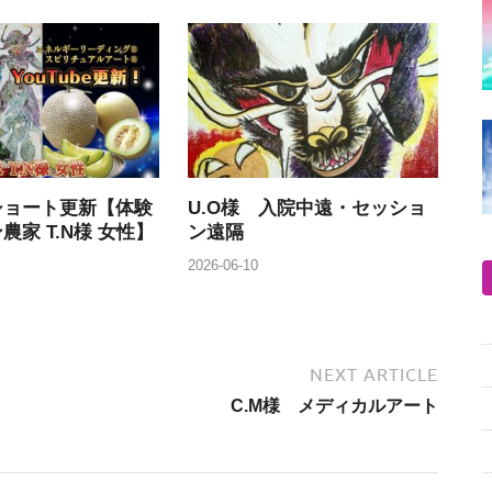
beショート更新【体験
U.O様 入院中遠・セッショ
農家 T.N様 女性】
ン遠隔
2026-06-10
NEXT ARTICLE
C.M様 メディカルアート