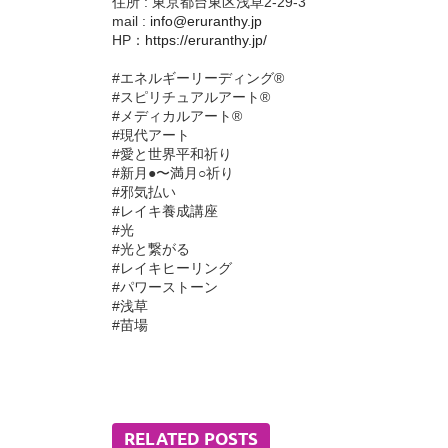
住所 : 東京都台東区浅草2-29-3
mail :
info@eruranthy.jp
HP：
https://eruranthy.jp/
#エネルギーリーディング®︎
#スピリチュアルアート®︎
#メディカルアート®︎
#現代アート
#愛と世界平和祈り
#新月●〜満月○祈り
#邪気払い
#レイキ養成講座
#光
#光と繋がる
#レイキヒーリング
#パワーストーン
#浅草
#苗場
RELATED POSTS