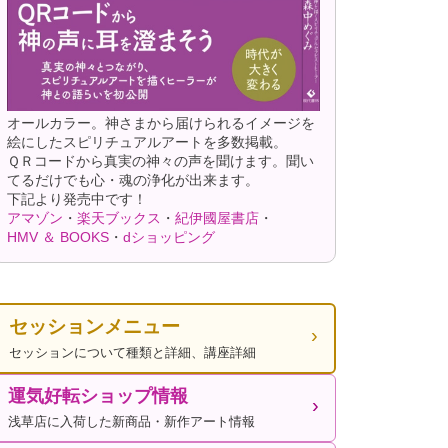
オールカラー。神さまから届けられるイメージを
絵にしたスピリチュアルアートを多数掲載。
ＱＲコードから真実の神々の声を聞けます。聞い
てるだけでも心・魂の浄化が出来ます。
下記より発売中です！
アマゾン
・
楽天ブックス
・
紀伊國屋書店
・
HMV ＆ BOOKS
・
dショッピング
セッションメニュー
セッションについて種類と詳細、講座詳細
運気好転ショップ情報
浅草店に入荷した新商品・新作アート情報