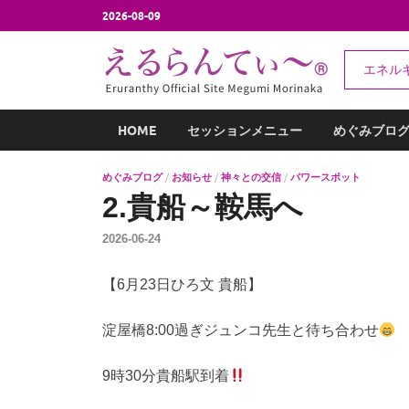
2026-08-09
え
エネル
エネルギー
HOME
セッションメニュー
めぐみブロ
めぐみブログ
/
お知らせ
/
神々との交信
/
パワースポット
2.貴船～鞍馬へ
2026-06-24
【6月23日ひろ文 貴船】
淀屋橋8:00過ぎジュンコ先生と待ち合わせ
9時30分貴船駅到着