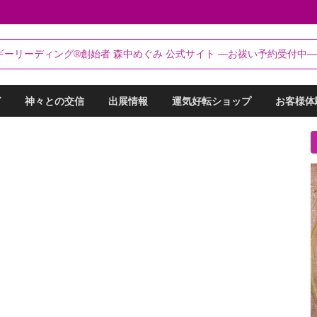
るらんてぃ～®
ギーリーディング®創始者 森中めぐみ 公式サイト ―お祓い予約受付中―
リーディング®創始者 森中めぐみ｜お祓い・セッション予約受付中
グ
神々との交信
出展情報
運気好転ショップ
お客様体