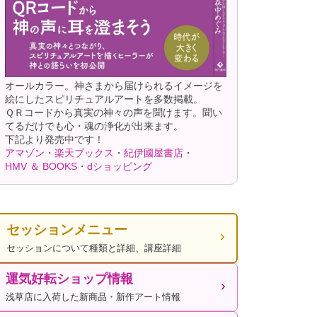
オールカラー。神さまから届けられるイメージを
絵にしたスピリチュアルアートを多数掲載。
ＱＲコードから真実の神々の声を聞けます。聞い
てるだけでも心・魂の浄化が出来ます。
下記より発売中です！
アマゾン
・
楽天ブックス
・
紀伊國屋書店
・
HMV ＆ BOOKS
・
dショッピング
セッションメニュー
セッションについて種類と詳細、講座詳細
運気好転ショップ情報
浅草店に入荷した新商品・新作アート情報