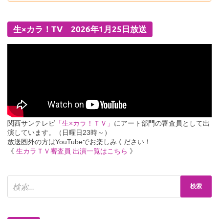
生×カラ！TV 2026年1月25日放送
関西サンテレビ
「生×カラ！ＴＶ」
にアート部門の審査員として出
演しています。（日曜日23時～）
放送圏外の方はYouTubeでお楽しみください！
《
生カラＴＶ審査員 出演一覧はこちら
》