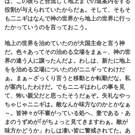
は、この彼らと合流して地上までの道案内をする
役割が与えられていたからだぁ。そして、そもそ
も二ニギはなんで神の世界から地上の世界に行っ
たかっていうのを言っておこう。
地上の世界を治めていたのが大国主命と言う神
だ。色々あってその治める立場をまぁ～、神の世
界の違う人に譲ったんだよ。わしは、新たに地上
をを治める立場についたのがニニギってわけだ
ぁ。まぁ～ざっくり言うと移動とか転勤だな。私
が案内したわけだ。でもニニギはわしの事を見
て、怖い親父だと思ったそうだぁぞ。失礼なやっ
ちゃじゃニニギは。敵なんか味方なのかとかなぁ
～。皆神々が不審がっている処へ、妻である・あ
まのうずめが｢がちょっと見てきますわぁ。敵が
味方かどうか」わしは凄い皆に警戒されてた。あ