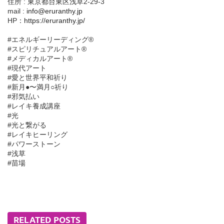
住所 : 東京都台東区浅草2-29-3
mail :
info@eruranthy.jp
HP：
https://eruranthy.jp/
#エネルギーリーディング®︎
#スピリチュアルアート®︎
#メディカルアート®︎
#現代アート
#愛と世界平和祈り
#新月●〜満月○祈り
#邪気払い
#レイキ養成講座
#光
#光と繋がる
#レイキヒーリング
#パワーストーン
#浅草
#苗場
RELATED POSTS