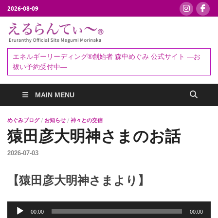
2026-08-09
えるらんて
エネルギーリーディング®創始者
森中めぐみ｜お祓い・セッション
ぃ～®
エネルギーリーディング®創始者 森中めぐみ 公式サイト ―お
予約受付中
祓い予約受付中―
MAIN MENU
めぐみブログ
/
お知らせ
/
神々との交信
猿田彦大明神さまのお話
2026-07-03
【猿田彦大明神さまより】
音
00:00
00:00