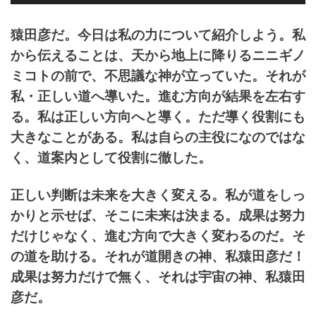
声
プ
猿田彦だ。今日は私の力について紹介しよう。私
レ
から伝えることは、天から地上に降りるニニギノ
ー
ヤ
ミコトの前で、不思議な神が立っていた。それが
ー
私・正しい道へ導いた。進む方向が結果を左右す
る。私は正しい方向へと導く。ただ導く役割にも
大きなことがある。私は自らの主役になのではな
く、道案内として役割に徹した。
正しい判断は未来を大きく変える。私が道をしっ
かりと示せば、そこに未来は決まる。成果は努力
だけじゃなく、進む方向で大きく変わるのだ。そ
の道を助ける。
それが道開きの神、私猿田彦だ！
成果は努力だけで無く、それは宇宙の神、私猿田
彦だ。