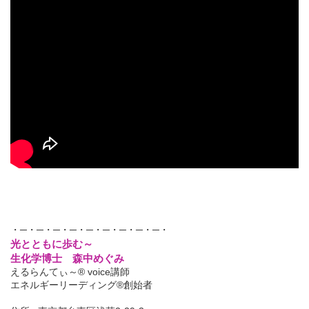
・─・─・─・─・─・─・─・─・─・
光とともに歩む～
生化学博士 森中めぐみ
えるらんてぃ～® voice講師
エネルギーリーディング®創始者