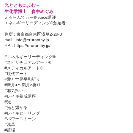
光とともに歩む～
生化学博士 森中めぐみ
えるらんてぃ～® voice講師
エネルギーリーディング®創始者
住所 : 東京都台東区浅草2-29-3
mail :
info@eruranthy.jp
HP：
https://eruranthy.jp/
#エネルギーリーディング®︎
#スピリチュアルアート®︎
#メディカルアート®︎
#現代アート
#愛と世界平和祈り
#新月●〜満月○祈り
#邪気払い
#レイキ養成講座
#光
#光と繋がる
#レイキヒーリング
#パワーストーン
#浅草
#苗場