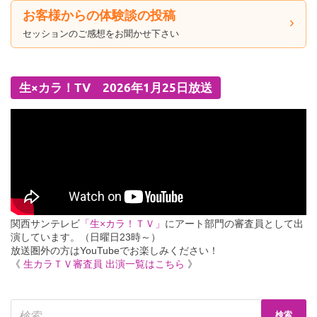
お客様からの体験談の投稿
セッションのご感想をお聞かせ下さい
生×カラ！TV 2026年1月25日放送
関西サンテレビ
「生×カラ！ＴＶ」
にアート部門の審査員として出
演しています。（日曜日23時～）
放送圏外の方はYouTubeでお楽しみください！
《
生カラＴＶ審査員 出演一覧はこちら
》