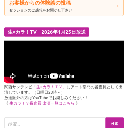
お客様からの体験談の投稿
セッションのご感想をお聞かせ下さい
生×カラ！TV 2026年1月25日放送
関西サンテレビ
「生×カラ！ＴＶ」
にアート部門の審査員として出
演しています。（日曜日23時～）
放送圏外の方はYouTubeでお楽しみください！
《
生カラＴＶ審査員 出演一覧はこちら
》