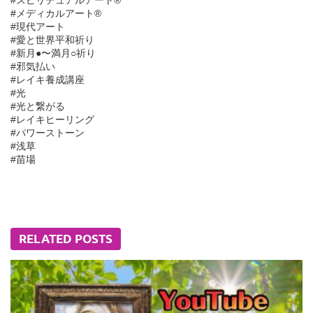
#スピリチュアルアート®︎
#メディカルアート®︎
#現代アート
#愛と世界平和祈り
#新月●〜満月○祈り
#邪気払い
#レイキ養成講座
#光
#光と繋がる
#レイキヒーリング
#パワーストーン
#浅草
#苗場
RELATED POSTS