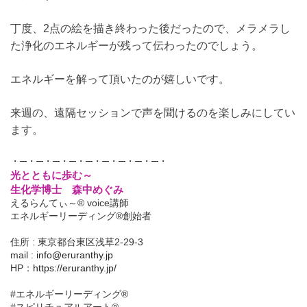
丁度、2点の絵を描き終わった後だったので、メラメラし
た浄化のエネルギーが残って伝わったのでしょう。
エネルギーを解って頂いたのが嬉しいです。
来週の、遠隔セッションで声を聞けるのを楽しみにしてい
ます。
・─・─・─・─・─・─・─・─・─・
光とともに歩む～
生化学博士 森中めぐみ
えるらんてぃ～® voice講師
エネルギーリーディング®創始者
住所 : 東京都台東区浅草2-29-3
mail :
info@eruranthy.jp
HP：
https://eruranthy.jp/
#エネルギーリーディング®︎