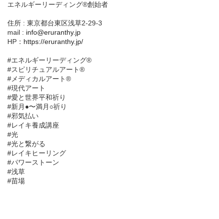
エネルギーリーディング®創始者
住所 : 東京都台東区浅草2-29-3
mail :
info@eruranthy.jp
HP：
https://eruranthy.jp/
#エネルギーリーディング®︎
#スピリチュアルアート®︎
#メディカルアート®︎
#現代アート
#愛と世界平和祈り
#新月●〜満月○祈り
#邪気払い
#レイキ養成講座
#光
#光と繋がる
#レイキヒーリング
#パワーストーン
#浅草
#苗場