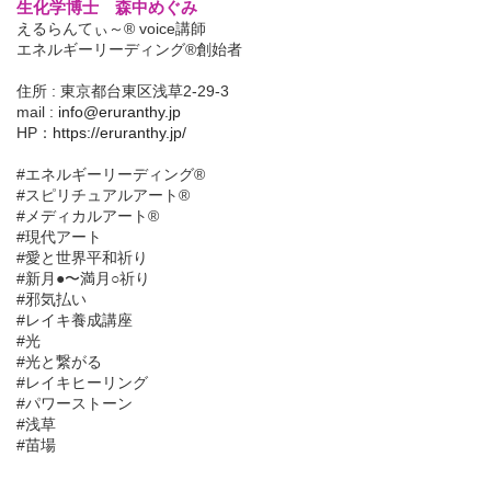
生化学博士 森中めぐみ
えるらんてぃ～® voice講師
エネルギーリーディング®創始者
住所 : 東京都台東区浅草2-29-3
mail :
info@eruranthy.jp
HP：
https://eruranthy.jp/
#エネルギーリーディング®︎
#スピリチュアルアート®︎
#メディカルアート®︎
#現代アート
#愛と世界平和祈り
#新月●〜満月○祈り
#邪気払い
#レイキ養成講座
#光
#光と繋がる
#レイキヒーリング
#パワーストーン
#浅草
#苗場