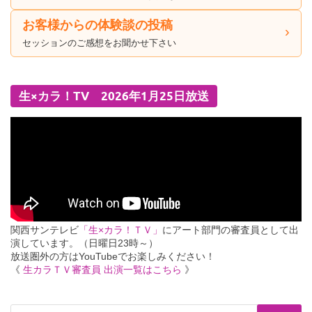
お客様からの体験談の投稿
セッションのご感想をお聞かせ下さい
生×カラ！TV 2026年1月25日放送
関西サンテレビ
「生×カラ！ＴＶ」
にアート部門の審査員として出
演しています。（日曜日23時～）
放送圏外の方はYouTubeでお楽しみください！
《
生カラＴＶ審査員 出演一覧はこちら
》