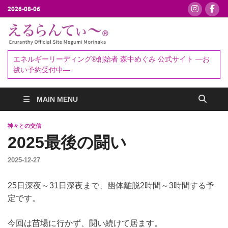
2026-08-06
えるらんて
エネルギーリーディング®創始者
森中めぐみ｜お祓い・セッション
ぃ～®
エネルギーリーディング®創始者 森中めぐみ 公式サイト ―お
予約受付中
祓い予約受付中―
MAIN MENU
神々との交信
2025最後の闘い
2025-12-27
25日深夜～31日深夜まで、幽体離脱2時間～3時間する予
定です。
今回は苗場に行かず、闘い続けて居ます。