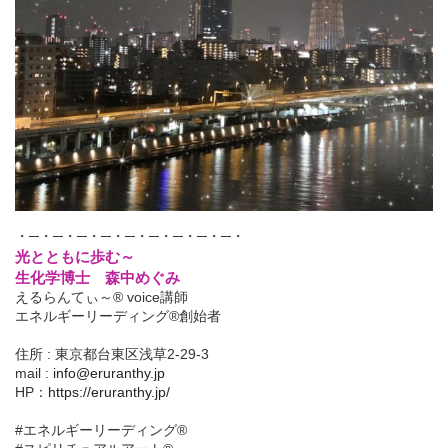
・─・─・─・─・─・─・─・─・─・
光とともに歩む～
生化学博士 森中めぐみ
えるらんてぃ～® voice講師
エネルギーリーディング®創始者
住所 : 東京都台東区浅草2-29-3
mail :
info@eruranthy.jp
HP：
https://eruranthy.jp/
#エネルギーリーディング®︎