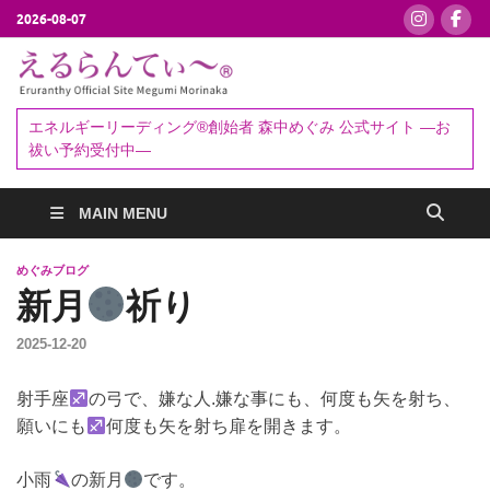
2026-08-07
えるらんて
エネルギーリーディング®創始者
森中めぐみ｜お祓い・セッション
ぃ～®
エネルギーリーディング®創始者 森中めぐみ 公式サイト ―お
予約受付中
祓い予約受付中―
MAIN MENU
めぐみブログ
新月
祈り
2025-12-20
射手座
の弓で、嫌な人.嫌な事にも、何度も矢を射ち、
願いにも
何度も矢を射ち扉を開きます。
小雨
の新月
です。