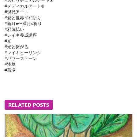
#スピリチュアルアート®︎
#メディカルアート®︎
#現代アート
#愛と世界平和祈り
#新月●〜満月○祈り
#邪気払い
#レイキ養成講座
#光
#光と繋がる
#レイキヒーリング
#パワーストーン
#浅草
#苗場
RELATED POSTS