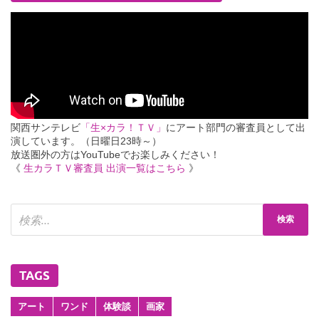
関西サンテレビ
「生×カラ！ＴＶ」
にアート部門の審査員として出
演しています。（日曜日23時～）
放送圏外の方はYouTubeでお楽しみください！
《
生カラＴＶ審査員 出演一覧はこちら
》
TAGS
アート
ワンド
体験談
画家