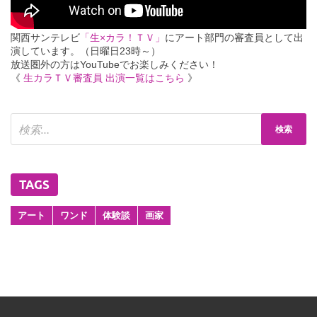
関西サンテレビ
「生×カラ！ＴＶ」
にアート部門の審査員として出
演しています。（日曜日23時～）
放送圏外の方はYouTubeでお楽しみください！
《
生カラＴＶ審査員 出演一覧はこちら
》
TAGS
アート
ワンド
体験談
画家