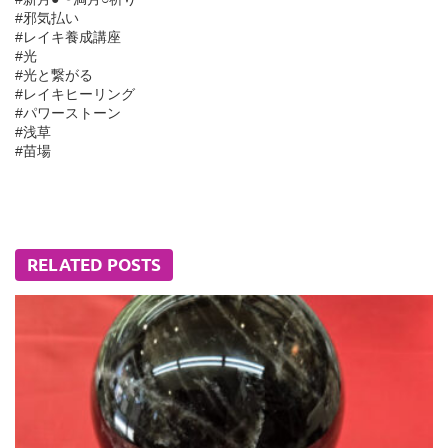
#邪気払い
#レイキ養成講座
#光
#光と繋がる
#レイキヒーリング
#パワーストーン
#浅草
#苗場
RELATED POSTS