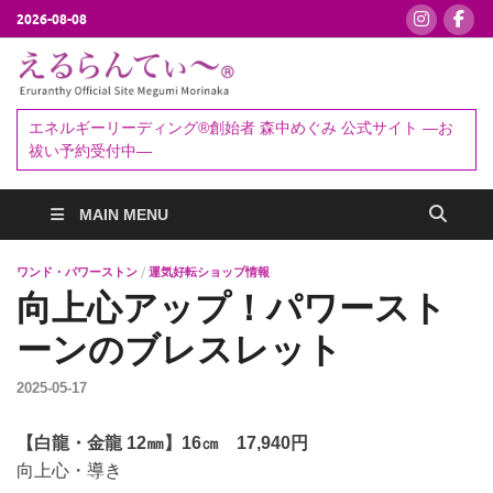
2026-08-08
えるらんて
エネルギーリーディング®創始者
森中めぐみ｜お祓い・セッション
ぃ～®
エネルギーリーディング®創始者 森中めぐみ 公式サイト ―お
予約受付中
祓い予約受付中―
MAIN MENU
ワンド・パワーストン
/
運気好転ショップ情報
向上心アップ！パワースト
ーンのブレスレット
2025-05-17
【白龍・金龍 12㎜】16㎝ 17,940円
向上心・導き