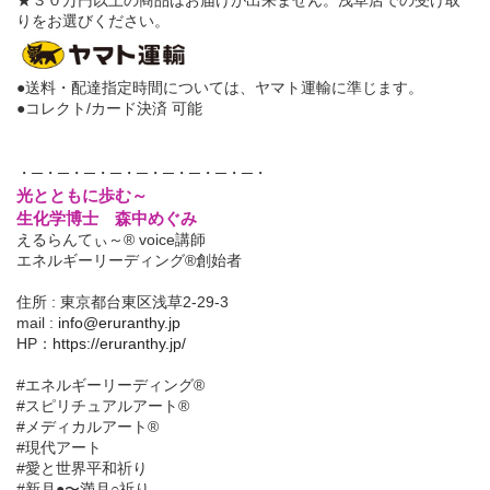
りをお選びください。
●送料・配達指定時間については、ヤマト運輸に準じます。
●コレクト/カード決済 可能
・─・─・─・─・─・─・─・─・─・
光とともに歩む～
生化学博士 森中めぐみ
えるらんてぃ～® voice講師
エネルギーリーディング®創始者
住所 : 東京都台東区浅草2-29-3
mail :
info@eruranthy.jp
HP：
https://eruranthy.jp/
#エネルギーリーディング®︎
#スピリチュアルアート®︎
#メディカルアート®︎
#現代アート
#愛と世界平和祈り
#新月●〜満月○祈り