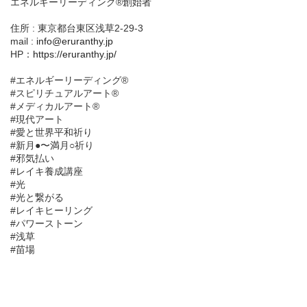
エネルギーリーディング®創始者
住所 : 東京都台東区浅草2-29-3
mail :
info@eruranthy.jp
HP：
https://eruranthy.jp/
#エネルギーリーディング®︎
#スピリチュアルアート®︎
#メディカルアート®︎
#現代アート
#愛と世界平和祈り
#新月●〜満月○祈り
#邪気払い
#レイキ養成講座
#光
#光と繋がる
#レイキヒーリング
#パワーストーン
#浅草
#苗場