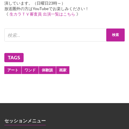
演しています。（日曜日23時～）
放送圏外の方はYouTubeでお楽しみください！
《
生カラＴＶ審査員 出演一覧はこちら
》
TAGS
アート
ワンド
体験談
画家
セッションメニュー