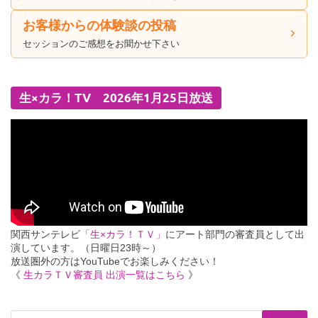
お客様からの体験談の投稿
セッションのご感想をお聞かせ下さい
生×カラ！TV 2026年1月25日放送
関西サンテレビ
「生×カラ！ＴＶ」
にアート部門の審査員として出
演しています。（日曜日23時～）
放送圏外の方はYouTubeでお楽しみください！
《
生カラＴＶ審査員 出演一覧はこちら
》