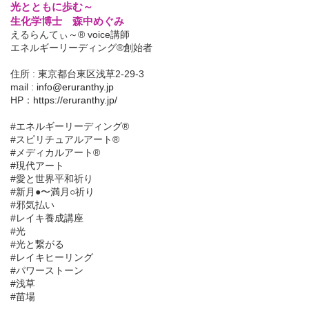
光とともに歩む～
生化学博士 森中めぐみ
えるらんてぃ～® voice講師
エネルギーリーディング®創始者
住所 : 東京都台東区浅草2-29-3
mail :
info@eruranthy.jp
HP：
https://eruranthy.jp/
#エネルギーリーディング®︎
#スピリチュアルアート®︎
#メディカルアート®︎
#現代アート
#愛と世界平和祈り
#新月●〜満月○祈り
#邪気払い
#レイキ養成講座
#光
#光と繋がる
#レイキヒーリング
#パワーストーン
#浅草
#苗場