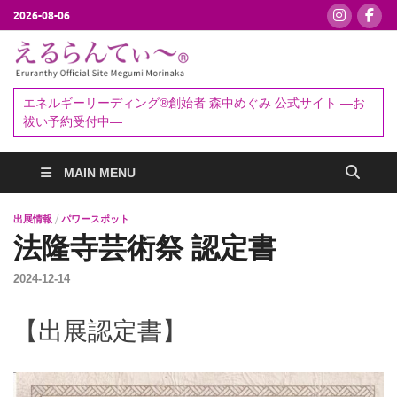
2026-08-06
えるらんて
エネルギーリーディング®創始者
森中めぐみ｜お祓い・セッション
ぃ～®
エネルギーリーディング®創始者 森中めぐみ 公式サイト ―お
予約受付中
祓い予約受付中―
MAIN MENU
出展情報
/
パワースポット
法隆寺芸術祭 認定書
2024-12-14
【出展認定書】