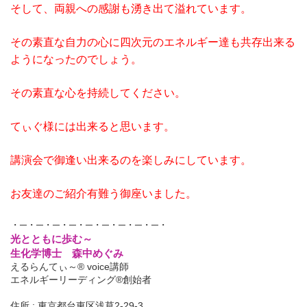
そして、両親への感謝も湧き出て溢れています。
その素直な自力の心に四次元のエネルギー達も共存出来る
ようになったのでしょう。
その素直な心を持続してください。
てぃぐ様には出来ると思います。
講演会で御逢い出来るのを楽しみにしています。
お友達のご紹介有難う御座いました。
・─・─・─・─・─・─・─・─・─・
光とともに歩む～
生化学博士 森中めぐみ
えるらんてぃ～® voice講師
エネルギーリーディング®創始者
住所 : 東京都台東区浅草2-29-3