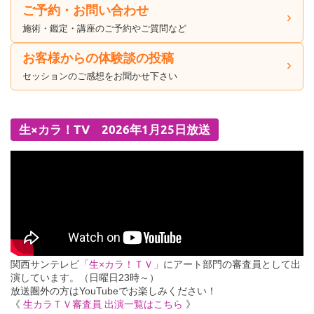
ご予約・お問い合わせ
施術・鑑定・講座のご予約やご質問など
お客様からの体験談の投稿
セッションのご感想をお聞かせ下さい
生×カラ！TV 2026年1月25日放送
関西サンテレビ
「生×カラ！ＴＶ」
にアート部門の審査員として出
演しています。（日曜日23時～）
放送圏外の方はYouTubeでお楽しみください！
《
生カラＴＶ審査員 出演一覧はこちら
》