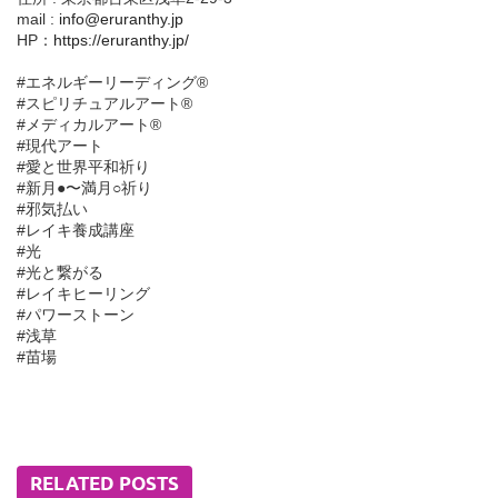
mail :
info@eruranthy.jp
HP：
https://eruranthy.jp/
#エネルギーリーディング®︎
#スピリチュアルアート®︎
#メディカルアート®︎
#現代アート
#愛と世界平和祈り
#新月●〜満月○祈り
#邪気払い
#レイキ養成講座
#光
#光と繋がる
#レイキヒーリング
#パワーストーン
#浅草
#苗場
RELATED POSTS