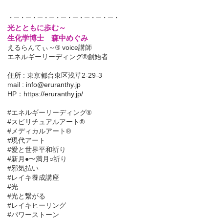
・─・─・─・─・─・─・─・─・─・
光とともに歩む～
生化学博士 森中めぐみ
えるらんてぃ～® voice講師
エネルギーリーディング®創始者
住所 : 東京都台東区浅草2-29-3
mail :
info@eruranthy.jp
HP：
https://eruranthy.jp/
#エネルギーリーディング®︎
#スピリチュアルアート®︎
#メディカルアート®︎
#現代アート
#愛と世界平和祈り
#新月●〜満月○祈り
#邪気払い
#レイキ養成講座
#光
#光と繋がる
#レイキヒーリング
#パワーストーン