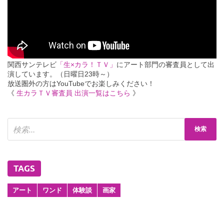
関西サンテレビ
「生×カラ！ＴＶ」
にアート部門の審査員として出
演しています。（日曜日23時～）
放送圏外の方はYouTubeでお楽しみください！
《
生カラＴＶ審査員 出演一覧はこちら
》
TAGS
アート
ワンド
体験談
画家