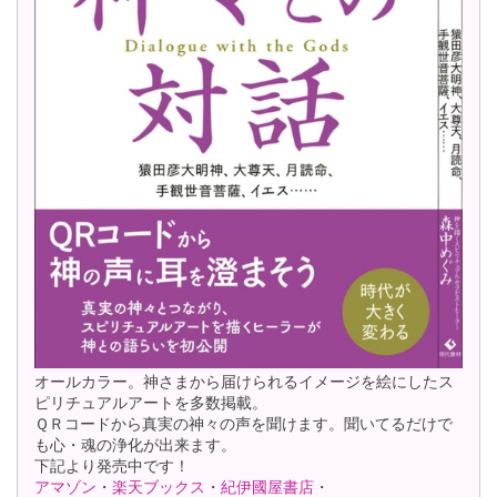
オールカラー。神さまから届けられるイメージを絵にしたス
ピリチュアルアートを多数掲載。
ＱＲコードから真実の神々の声を聞けます。聞いてるだけで
も心・魂の浄化が出来ます。
下記より発売中です！
アマゾン
・
楽天ブックス
・
紀伊國屋書店
・