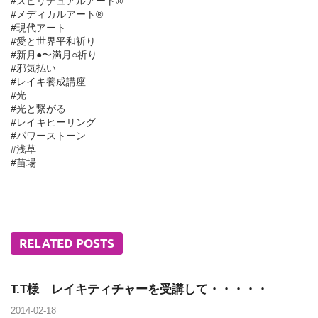
#スピリチュアルアート®︎
#メディカルアート®︎
#現代アート
#愛と世界平和祈り
#新月●〜満月○祈り
#邪気払い
#レイキ養成講座
#光
#光と繋がる
#レイキヒーリング
#パワーストーン
#浅草
#苗場
RELATED POSTS
T.T様 レイキティチャーを受講して・・・・・
2014-02-18