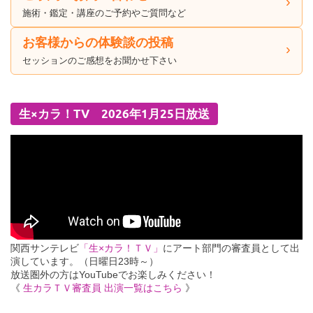
施術・鑑定・講座のご予約やご質問など
お客様からの体験談の投稿
セッションのご感想をお聞かせ下さい
生×カラ！TV 2026年1月25日放送
関西サンテレビ
「生×カラ！ＴＶ」
にアート部門の審査員として出
演しています。（日曜日23時～）
放送圏外の方はYouTubeでお楽しみください！
《
生カラＴＶ審査員 出演一覧はこちら
》