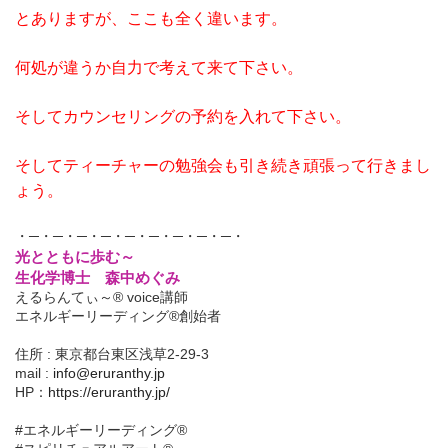
と
ありますが、ここも全く違います。
何処が違うか自力で考えて来て下さい。
そしてカウンセリングの予約を入れて下さい。
そしてティーチャーの勉強会も引き続き頑張って行きまし
ょう。
・─・─・─・─・─・─・─・─・─・
光とともに歩む～
生化学博士 森中めぐみ
えるらんてぃ～® voice講師
エネルギーリーディング®創始者
住所 : 東京都台東区浅草2-29-3
mail :
info@eruranthy.jp
HP：
https://eruranthy.jp/
#エネルギーリーディング®︎