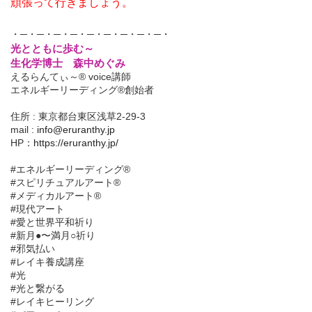
頑張って行きましょう。
・─・─・─・─・─・─・─・─・─・
光とともに歩む～
生化学博士 森中めぐみ
えるらんてぃ～® voice講師
エネルギーリーディング®創始者
住所 : 東京都台東区浅草2-29-3
mail :
info@eruranthy.jp
HP：
https://eruranthy.jp/
#エネルギーリーディング®︎
#スピリチュアルアート®︎
#メディカルアート®︎
#現代アート
#愛と世界平和祈り
#新月●〜満月○祈り
#邪気払い
#レイキ養成講座
#光
#光と繋がる
#レイキヒーリング