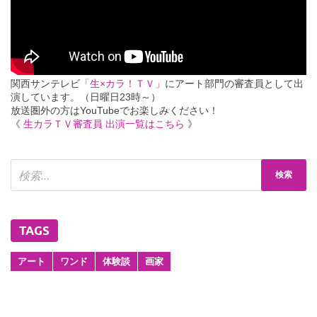
関西サンテレビ
「生×カラ！ＴＶ」
にアート部門の審査員として出
演しています。（日曜日23時～）
放送圏外の方はYouTubeでお楽しみください！
《
生カラＴＶ審査員 出演一覧はこちら
》
TAGS
アート
ワンド
体験談
画家