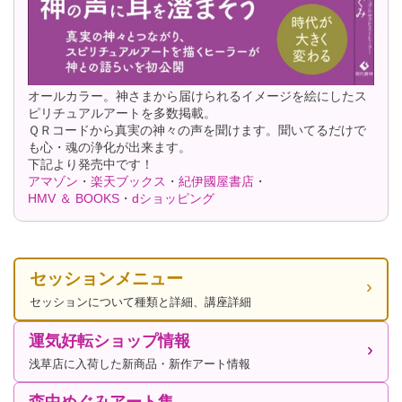
オールカラー。神さまから届けられるイメージを絵にしたス
ピリチュアルアートを多数掲載。
ＱＲコードから真実の神々の声を聞けます。聞いてるだけで
も心・魂の浄化が出来ます。
下記より発売中です！
アマゾン
・
楽天ブックス
・
紀伊國屋書店
・
HMV ＆ BOOKS
・
dショッピング
セッションメニュー
セッションについて種類と詳細、講座詳細
運気好転ショップ情報
浅草店に入荷した新商品・新作アート情報
森中めぐみアート集