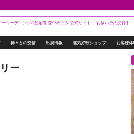
るらんてぃ～®
ギーリーディング®創始者 森中めぐみ 公式サイト ―お祓い予約受付中―
リーディング®創始者 森中めぐみ｜お祓い・セッション予約受付中
グ
神々との交信
出展情報
運気好転ショップ
お客様体
グリー