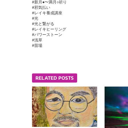
#新月●〜満月○祈り
#邪気払い
#レイキ養成講座
#光
#光と繋がる
#レイキヒーリング
#パワーストーン
#浅草
#苗場
RELATED POSTS