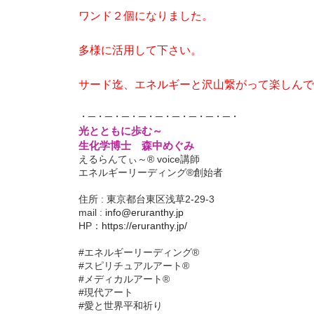
ワンド２個になりました。
多様に活用して下さい。
サード迄、エネルギーと沢山繋がって楽しんで
・─・─・─・─・─・─・─・─・─・
光とともに歩む～
生化学博士 森中めぐみ
えるらんてぃ～® voice講師
エネルギーリーディング®創始者
住所 : 東京都台東区浅草2-29-3
mail :
info@eruranthy.jp
HP：
https://eruranthy.jp/
#エネルギーリーディング®︎
#スピリチュアルアート®︎
#メディカルアート®︎
#現代アート
#愛と世界平和祈り