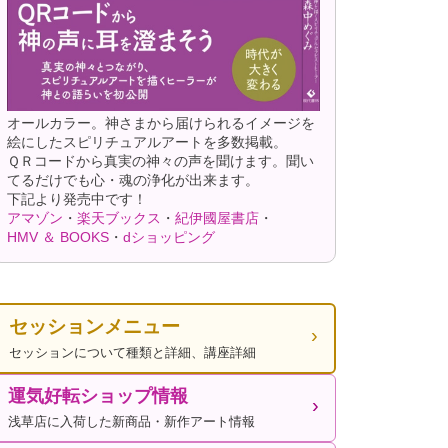
オールカラー。神さまから届けられるイメージを
絵にしたスピリチュアルアートを多数掲載。
ＱＲコードから真実の神々の声を聞けます。聞い
てるだけでも心・魂の浄化が出来ます。
下記より発売中です！
アマゾン
・
楽天ブックス
・
紀伊國屋書店
・
HMV ＆ BOOKS
・
dショッピング
セッションメニュー
セッションについて種類と詳細、講座詳細
運気好転ショップ情報
浅草店に入荷した新商品・新作アート情報