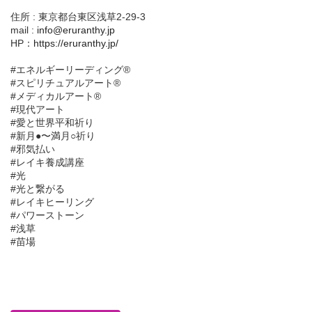
住所 : 東京都台東区浅草2-29-3
mail :
info@eruranthy.jp
HP：
https://eruranthy.jp/
#エネルギーリーディング®︎
#スピリチュアルアート®︎
#メディカルアート®︎
#現代アート
#愛と世界平和祈り
#新月●〜満月○祈り
#邪気払い
#レイキ養成講座
#光
#光と繋がる
#レイキヒーリング
#パワーストーン
#浅草
#苗場