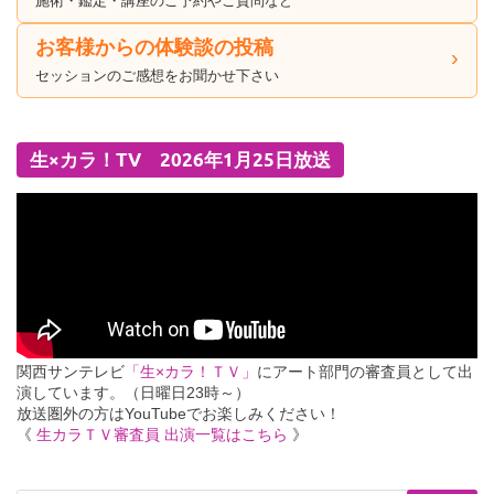
施術・鑑定・講座のご予約やご質問など
お客様からの体験談の投稿
セッションのご感想をお聞かせ下さい
生×カラ！TV 2026年1月25日放送
関西サンテレビ
「生×カラ！ＴＶ」
にアート部門の審査員として出
演しています。（日曜日23時～）
放送圏外の方はYouTubeでお楽しみください！
《
生カラＴＶ審査員 出演一覧はこちら
》