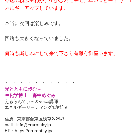
今迄の積み重ねが、生かされて来て、早いスピードで、エ
ネルギーアップしています。
本当に次回は楽しみです。
回路も大きくなっていました。
何時も楽しみにして来て下さり有難う御座います。
・─・─・─・─・─・─・─・─・─・
光とともに歩む～
生化学博士 森中めぐみ
えるらんてぃ～® voice講師
エネルギーリーディング®創始者
住所 : 東京都台東区浅草2-29-3
mail :
info@eruranthy.jp
HP：
https://eruranthy.jp/