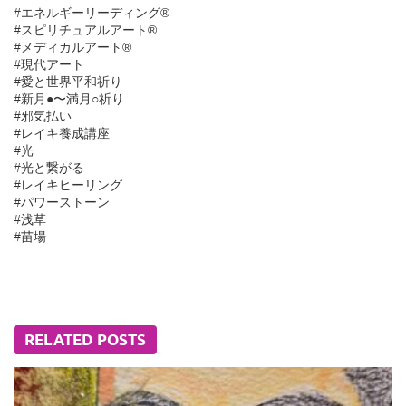
#エネルギーリーディング®︎
#スピリチュアルアート®︎
#メディカルアート®︎
#現代アート
#愛と世界平和祈り
#新月●〜満月○祈り
#邪気払い
#レイキ養成講座
#光
#光と繋がる
#レイキヒーリング
#パワーストーン
#浅草
#苗場
RELATED POSTS