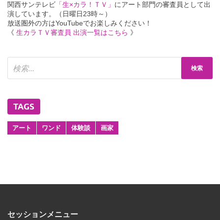
関西サンテレビ
「生×カラ！ＴＶ」
にアート部門の審査員として出
演しています。（日曜日23時～）
放送圏外の方はYouTubeでお楽しみください！
《
生カラＴＶ審査員 出演一覧はこちら
》
TAGS
アート
ワンド
体験談
画家
セッションメニュー