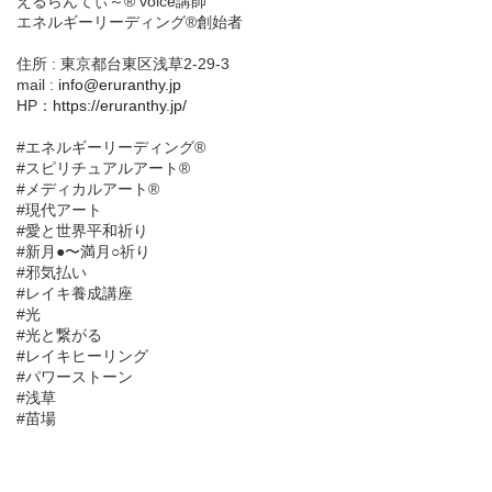
えるらんてぃ～® voice講師
エネルギーリーディング®創始者
住所 : 東京都台東区浅草2-29-3
mail :
info@eruranthy.jp
HP：
https://eruranthy.jp/
#エネルギーリーディング®︎
#スピリチュアルアート®︎
#メディカルアート®︎
#現代アート
#愛と世界平和祈り
#新月●〜満月○祈り
#邪気払い
#レイキ養成講座
#光
#光と繋がる
#レイキヒーリング
#パワーストーン
#浅草
#苗場