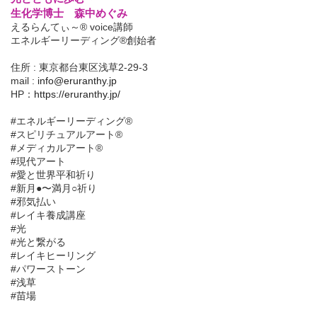
生化学博士 森中めぐみ
えるらんてぃ～® voice講師
エネルギーリーディング®創始者
住所 : 東京都台東区浅草2-29-3
mail :
info@eruranthy.jp
HP：
https://eruranthy.jp/
#エネルギーリーディング®︎
#スピリチュアルアート®︎
#メディカルアート®︎
#現代アート
#愛と世界平和祈り
#新月●〜満月○祈り
#邪気払い
#レイキ養成講座
#光
#光と繋がる
#レイキヒーリング
#パワーストーン
#浅草
#苗場