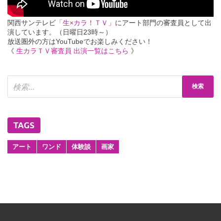
関西サンテレビ
「生×カラ！ＴＶ」
にアート部門の審査員として出
演しています。（日曜日23時～）
放送圏外の方はYouTubeでお楽しみください！
《
生カラＴＶ審査員 出演一覧はこちら
》
TAGS
アート
ワンド
体験談
画家