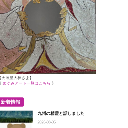
【天照皇大神さま】
《
めぐみアート一覧はこちら
》
新着情報
九州の精霊と話しました
2026-08-05