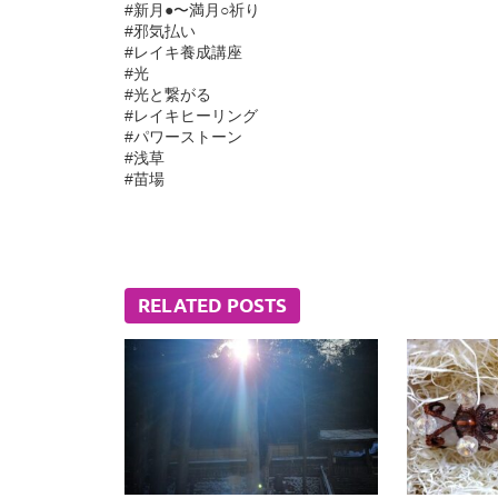
#新月●〜満月○祈り
#邪気払い
#レイキ養成講座
#光
#光と繋がる
#レイキヒーリング
#パワーストーン
#浅草
#苗場
RELATED POSTS