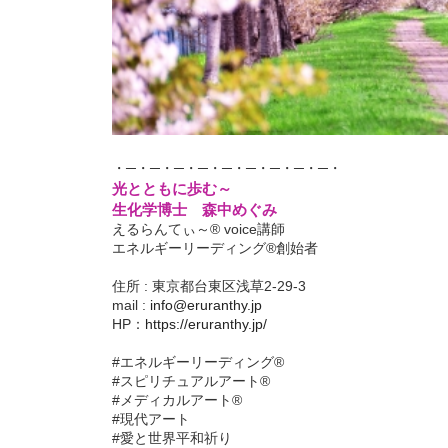
・─・─・─・─・─・─・─・─・─・
光とともに歩む～
生化学博士 森中めぐみ
えるらんてぃ～® voice講師
エネルギーリーディング®創始者
住所 : 東京都台東区浅草2-29-3
mail :
info@eruranthy.jp
HP：
https://eruranthy.jp/
#エネルギーリーディング®︎
#スピリチュアルアート®︎
#メディカルアート®︎
#現代アート
#愛と世界平和祈り