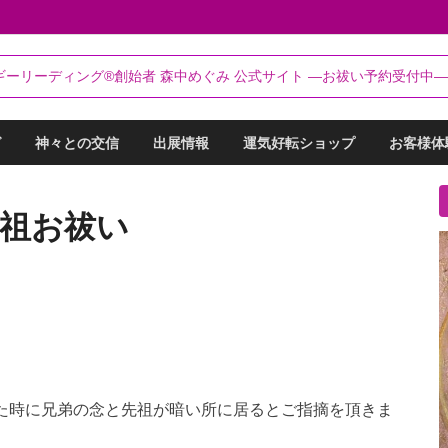
るらんてぃ～®
ギーリーディング®創始者 森中めぐみ 公式サイト ―お祓い予約受付中―
リーディング®創始者 森中めぐみ｜お祓い・セッション予約受付中
グ
神々との交信
出展情報
運気好転ショップ
お客様体
先祖お祓い
た時に兄弟の念と先祖が暗い所に居るとご指摘を頂きま