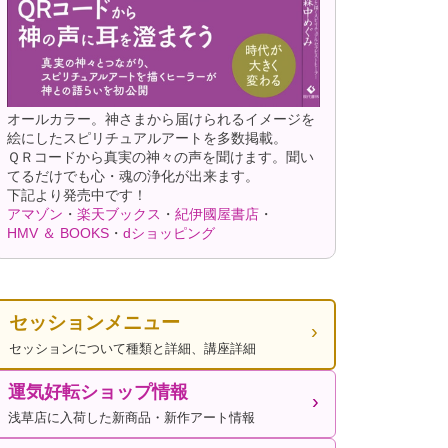
オールカラー。神さまから届けられるイメージを
絵にしたスピリチュアルアートを多数掲載。
ＱＲコードから真実の神々の声を聞けます。聞い
てるだけでも心・魂の浄化が出来ます。
下記より発売中です！
アマゾン
・
楽天ブックス
・
紀伊國屋書店
・
HMV ＆ BOOKS
・
dショッピング
セッションメニュー
セッションについて種類と詳細、講座詳細
運気好転ショップ情報
浅草店に入荷した新商品・新作アート情報