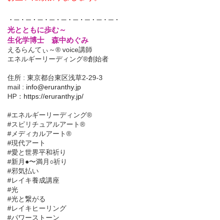
・─・─・─・─・─・─・─・─・─・
光とともに歩む～
生化学博士 森中めぐみ
えるらんてぃ～® voice講師
エネルギーリーディング®創始者
住所 : 東京都台東区浅草2-29-3
mail :
info@eruranthy.jp
HP：
https://eruranthy.jp/
#エネルギーリーディング®︎
#スピリチュアルアート®︎
#メディカルアート®︎
#現代アート
#愛と世界平和祈り
#新月●〜満月○祈り
#邪気払い
#レイキ養成講座
#光
#光と繋がる
#レイキヒーリング
#パワーストーン