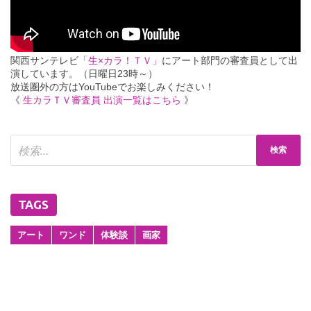
関西サンテレビ
「生×カラ！ＴＶ」
にアート部門の審査員として出
演しています。（日曜日23時～）
放送圏外の方はYouTubeでお楽しみください！
《
生カラＴＶ審査員 出演一覧はこちら
》
TAGS
アート
ワンド
体験談
画家