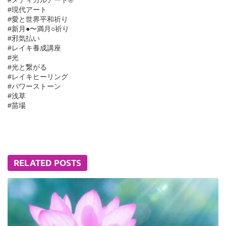
#メディカルアート®︎
#現代アート
#愛と世界平和祈り
#新月●〜満月○祈り
#邪気払い
#レイキ養成講座
#光
#光と繋がる
#レイキヒーリング
#パワーストーン
#浅草
#苗場
RELATED POSTS