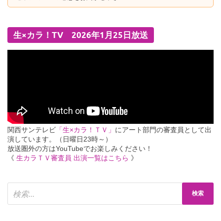
生×カラ！TV 2026年1月25日放送
関西サンテレビ
「生×カラ！ＴＶ」
にアート部門の審査員として出
演しています。（日曜日23時～）
放送圏外の方はYouTubeでお楽しみください！
《
生カラＴＶ審査員 出演一覧はこちら
》