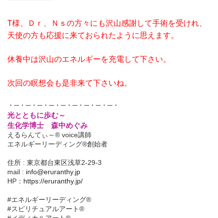
T様、Ｄｒ、Ｎｓの方々にも沢山感謝して手術を受けれ、
天使の方も応援に来ておられたように思えます。
休養中は沢山のエネルギーを充電して下さい。
次回の瞑想会も是非来て下さいね。
・─・─・─・─・─・─・─・─・─・
光とともに歩む～
生化学博士 森中めぐみ
えるらんてぃ～® voice講師
エネルギーリーディング®創始者
住所 : 東京都台東区浅草2-29-3
mail :
info@eruranthy.jp
HP：
https://eruranthy.jp/
#エネルギーリーディング®︎
#スピリチュアルアート®︎