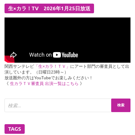
生×カラ！TV 2026年1月25日放送
関西サンテレビ
「生×カラ！ＴＶ」
にアート部門の審査員として出
演しています。（日曜日23時～）
放送圏外の方はYouTubeでお楽しみください！
《
生カラＴＶ審査員 出演一覧はこちら
》
TAGS