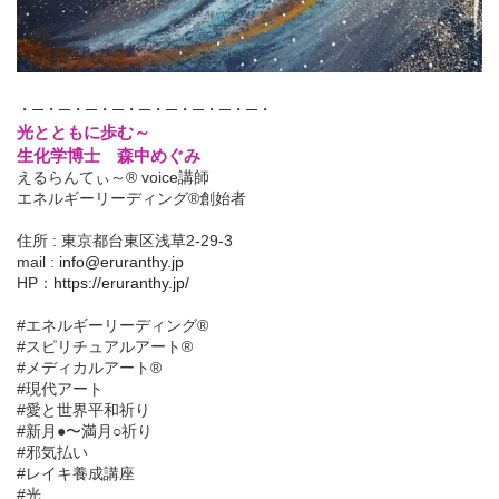
・─・─・─・─・─・─・─・─・─・
光とともに歩む～
生化学博士 森中めぐみ
えるらんてぃ～® voice講師
エネルギーリーディング®創始者
住所 : 東京都台東区浅草2-29-3
mail :
info@eruranthy.jp
HP：
https://eruranthy.jp/
#エネルギーリーディング®︎
#スピリチュアルアート®︎
#メディカルアート®︎
#現代アート
#愛と世界平和祈り
#新月●〜満月○祈り
#邪気払い
#レイキ養成講座
#光