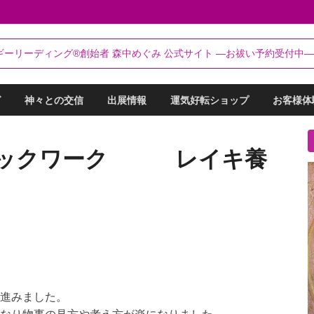
るらんてぃ～®
ギーリーディング®創始者 森中めぐみ 公式サイト ―お祓い予約受付中―
リーディング®創始者 森中めぐみ｜お祓い・セッション予約受付中
グ
神々との交信
出展情報
運気好転ショップ
お客様体
キックワーク レイキ養
進みました。