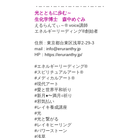
・─・─・─・─・─・─・─・─・─・
光とともに歩む～
生化学博士 森中めぐみ
えるらんてぃ～® voice講師
エネルギーリーディング®創始者
住所 : 東京都台東区浅草2-29-3
mail :
info@eruranthy.jp
HP：
https://eruranthy.jp/
#エネルギーリーディング®︎
#スピリチュアルアート®︎
#メディカルアート®︎
#現代アート
#愛と世界平和祈り
#新月●〜満月○祈り
#邪気払い
#レイキ養成講座
#光
#光と繋がる
#レイキヒーリング
#パワーストーン
#浅草