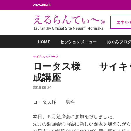
2026-08-08
え
エネル
エネルギー
HOME
セッションメニュー
めぐみブロ
サイキックワーク
ロータス様 サイ
成講座
2019-06-24
ロータス様 男性
本日、６月勉強会に参加を致しました。
先月の勉強会の内容に新しい要素を加えながら