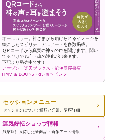
オールカラー。神さまから届けられるイメージを
絵にしたスピリチュアルアートを多数掲載。
ＱＲコードから真実の神々の声を聞けます。聞い
てるだけでも心・魂の浄化が出来ます。
下記より発売中です！
アマゾン
・
楽天ブックス
・
紀伊國屋書店
・
HMV ＆ BOOKS
・
dショッピング
セッションメニュー
セッションについて種類と詳細、講座詳細
運気好転ショップ情報
浅草店に入荷した新商品・新作アート情報