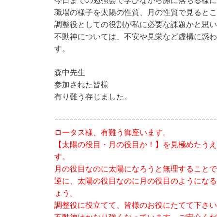
今日までの勉強会で学ひながら腑に落ちる様に
職場の様子を太陽の性質、月の性質で見るとこ
調整役としての役割が私に必要な課題かと思い
不動神については、不安や見栄など虚構に惑わ
す。
森中先生
参加された皆様
有り難う存じました。
ｰｰｰｰｰｰｰｰｰｰｰｰｰｰｰｰｰｰｰｰｰｰｰｰｰｰｰｰｰｰｰｰｰｰｰｰｰｰｰｰｰｰ
ロータス様、有難う御座います。
【太陽の役目・月の役目か！】を見極めたうえ
す。
月の役目なのに太陽になろうと無理することで
逆に、太陽の役目なのに月の役目のようになる
ょう。
調整役に役立てて、皆様のお役にたてて下さい