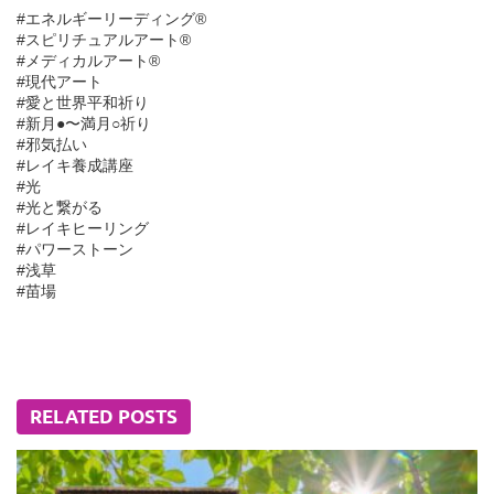
#エネルギーリーディング®︎
#スピリチュアルアート®︎
#メディカルアート®︎
#現代アート
#愛と世界平和祈り
#新月●〜満月○祈り
#邪気払い
#レイキ養成講座
#光
#光と繋がる
#レイキヒーリング
#パワーストーン
#浅草
#苗場
RELATED POSTS