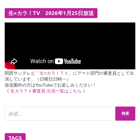
生×カラ！TV 2026年1月25日放送
関西サンテレビ
「生×カラ！ＴＶ」
にアート部門の審査員として出
演しています。（日曜日23時～）
放送圏外の方はYouTubeでお楽しみください！
《
生カラＴＶ審査員 出演一覧はこちら
》
TAGS