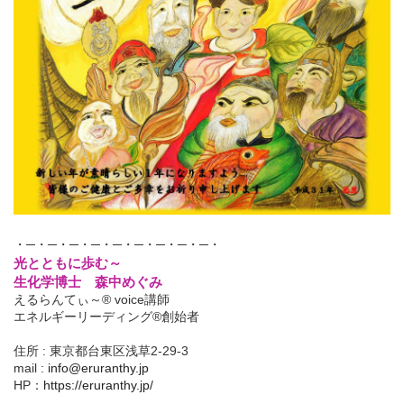
・─・─・─・─・─・─・─・─・─・
光とともに歩む～
生化学博士 森中めぐみ
えるらんてぃ～® voice講師
エネルギーリーディング®創始者
住所 : 東京都台東区浅草2-29-3
mail :
info@eruranthy.jp
HP：
https://eruranthy.jp/