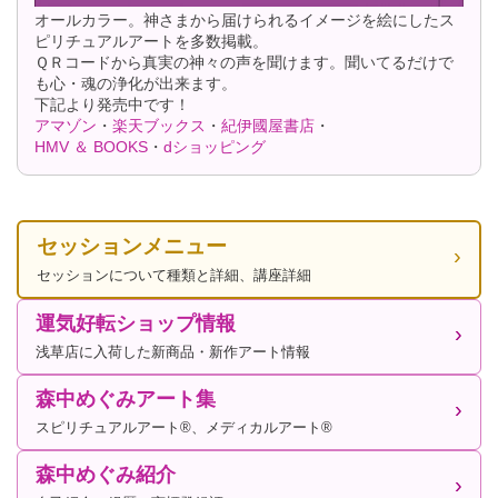
オールカラー。神さまから届けられるイメージを絵にしたス
ピリチュアルアートを多数掲載。
ＱＲコードから真実の神々の声を聞けます。聞いてるだけで
も心・魂の浄化が出来ます。
下記より発売中です！
アマゾン
・
楽天ブックス
・
紀伊國屋書店
・
HMV ＆ BOOKS
・
dショッピング
セッションメニュー
セッションについて種類と詳細、講座詳細
運気好転ショップ情報
浅草店に入荷した新商品・新作アート情報
森中めぐみアート集
スピリチュアルアート®、メディカルアート®
森中めぐみ紹介