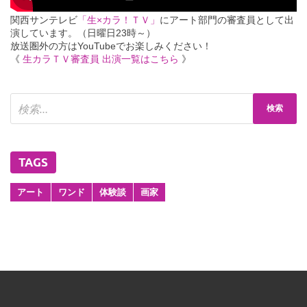
関西サンテレビ
「生×カラ！ＴＶ」
にアート部門の審査員として出
演しています。（日曜日23時～）
放送圏外の方はYouTubeでお楽しみください！
《
生カラＴＶ審査員 出演一覧はこちら
》
TAGS
アート
ワンド
体験談
画家