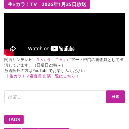
生×カラ！TV 2026年1月25日放送
関西サンテレビ
「生×カラ！ＴＶ」
にアート部門の審査員として出
演しています。（日曜日23時～）
放送圏外の方はYouTubeでお楽しみください！
《
生カラＴＶ審査員 出演一覧はこちら
》
TAGS